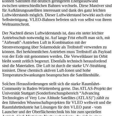
können Satelliten mit deutlich geringerem Energieaufwand
zwischen unterschiedlichen Bahnen wechseln. Diese Manöver sind
für Aufklärungssatelliten interessant und dank des ganz leichten
Luftwiderstands möglich. Dieser Luftwiderstand bewirkt auch eine
Selbstreinigung. VLEO-Bahnen befreien sich von selbst von ihrem
Weltraumschrott.
Der Nachteil dieses Luftwiderstands ist, dass ein steter leichter
Antriebsschub notwendig ist. Auf lange Frist erhofft man sich, mit
"Airbreath"-Antrieben Luft in Kombination mit der
Stromversorgung über Solarmodule als Treibstoff verwenden zu
können. Bei herkömmlichen Antrieben muss Treibstoff als Payload
von der Erde mit genommen werden. Die Verweildauer im Orbit
bleibt somit zeitlich begrenzt. Ebenfalls technisch herausfordend
sind die Materialien. Die Luft ist durch die starke UV-Strahlung
ionisiert. Diese chemisch aktiven Luft-Ionen und hohe
Temperaturschwankungen beanspruchen die Satellitenhülle.
Solchen Herausforderungen stellt sich die starke Raumfahrt-
Community in Baden-Württemberg gerne. Das ATLAS-Projekt der
Universität Stuttgart (Sonderforschungsbereich “Advancing
Technologies of Very Low Altitude Satellites (ATLAS)”) zählt zu
den führenden Wissenschaftsprojekten für VLEO weltweit und die
Raumfahrtindustrie hat Lösungen für den VLEO parat - vom
Launcher und der Oberflächentechnik bis hin zum speziellen