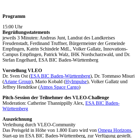
Programm
15:00 Uhr
Begrüßungsstatements
jeweils 3 Minuten: Andreas Junt, Landrat des Landkreises
Freudenstadt, Ferdinand Truffner, Bürgermeister der Gemeinde
Empfingen, Katrin Schindele MdL, Volker Gallatz, Innovations-
Campus Empfingen, Patrick Walz, IHK Nordscharzwald, und Dr.
Stefan Engelhard, ESA BIC Baden-Württemberg
Vorstellung VLEO
Dr. Sven Ost (
ESA BIC Baden-Württemberg
), Dr. Tommaso Misuri
(
Ariane Group
), Mario Kobald (
HyImpulse
), Volker Gallatz und
Jeffrey Hendrikse (
Atmos Space Cargo
)
Pitch-Session der Teilnehmer des VLEO-Challenge
Moderation: Catherine Thannippilly Alex,
ESA BIC Baden-
Württemberg
Auszeichnung
Verleihung durch VLEO-Community
Das Preisgeld in Höhe von 1.800 Euro wird von
Omega Horizons
,
Start-up im ESA BIC Baden-Württemberg, zur Verfügung gestellt.