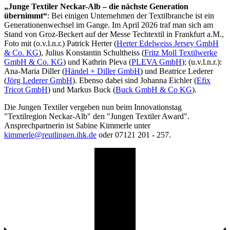
„Junge Textiler Neckar-Alb – die nächste Generation
übernimmt“
: Bei einigen Unternehmen der Textilbranche ist ein
Generationenwechsel im Gange. Im April 2026 traf man sich am
Stand von Groz-Beckert auf der Messe Techtextil in Frankfurt a.M.,
Foto mit (o.v.l.n.r.)
Patrick Herter
(
Herter Edelweiss Jersey GmbH
& Co. KG
),
Julius Konstantin Schultheiss (
Fritz Moll Textilwerke
GmbH & Co. KG
) und Kathrin Pleva (
PLEVA GmbH
); (u.v.l.n.r.):
Ana-Maria Diller (
Händel + Diller GmbH
) und Beatrice Lederer
(
Jörg Lederer GmbH
). Ebenso dabei sind Johanna Eichler (
Efix
Tricot GmbH
) und Markus Buck (
Buck GmbH & Co KG
).
Die Jungen Textiler vergeben nun beim Innovationstag
"Textilregion Neckar-Alb" den "Jungen Textiler Award".
Ansprechpartnerin ist Sabine Kimmerle unter
kimmerle@reutlingen.ihk.de
oder 07121 201 - 257.