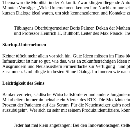
Thema war die Mobilität in der Zukunft. Zwar klingen fliegende Auto
Minuten Vorträge. „Viele Unternehmen kennen ihre Nachbarn nur sehr
kurzen Dialoge ideal waren, um sich kennenzulernen und Kontakte
Tübingens Oberbürgermeister Boris Palmer, Dekan der Mathemat
und Professor Heinrich H. Bülthoff, Leiter des Max-Planck- Ins
Startup-Unternehmen
Keiner tüftelt mehr allein vor sich hin. Gute Ideen müssen im Fluss bl
Infrastruktur ist nur so gut, wie das, was an zukunftsträchtigen Ide
Ausgründern und Neuansiedlern Firmenfläche zur Verfügung– und platz
zusammen. Und pflegte im besten Sinne Dialog. Im Inneren wie nach
Leichtigkeit des Seins
Bankenvertreter, städtische Wirtschaftsförderer und andere Jungunt
Mitarbeitern immerhin beinahe ein Viertel des BTZ. Die Medizintechni
Prozent der Patienten auf das Serum. Für die Neueinsteiger gab’s noch
auszubügeln“. Wer sich zu sehr mit seinem Produkt identifiziere, kön
Jeder hat mal klein angefangen: Bei den Innovationstagen stel