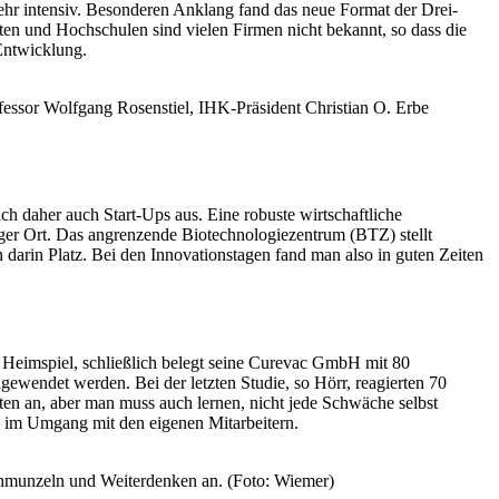
ehr intensiv. Besonderen Anklang fand das neue Format der Drei-
en und Hochschulen sind vielen Firmen nicht bekannt, so dass die
Entwicklung.
fessor Wolfgang Rosenstiel, IHK-Präsident Christian O. Erbe
ich daher auch Start-Ups aus. Eine robuste wirtschaftliche
tiger Ort. Das angrenzende Biotechnologiezentrum (BTZ) stellt
darin Platz. Bei den Innovationstagen fand man also in guten Zeiten
 Heimspiel, schließlich belegt seine Curevac GmbH mit 80
gewendet werden. Bei der letzten Studie, so Hörr, reagierten 70
inten an, aber man muss auch lernen, nicht jede Schwäche selbst
ch im Umgang mit den eigenen Mitarbeitern.
Schmunzeln und Weiterdenken an. (Foto: Wiemer)