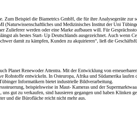
e. Zum Beispiel die Biametrics GmbH, die für ihre Analysegeräte zur 
I (Naturwissenschaftliches und Medizinisches Institut der Uni Tübin
ner Zulieferer werden oder eine Marke aufbauen will. Für Gesprächssto
ängst als bestes Start- Up Deutschlands ausgezeichnet. Auch wenn Ce
 schwer damit zu kämpfen, Kunden zu akquirieren“, ließ die Geschäftsfüh
auch Planet Renewoder Attentra. Mit der Entwicklung von erneuerbaren 
 Rohstoffe entwickeln. In Osteuropa, Afrika und Südamerika laufen die 
binger Informatikern bietet industrielle Bildverarbeitung.
ozesssteuerung, beispielsweise in Maut- Kameras und der Supermarktw
n, uns gut zu verkaufen, sind hausieren gegangen und haben Klinken gep
r und die Bürofläche reicht nicht mehr aus.