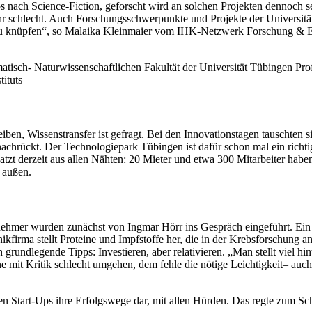
s nach Science-Fiction, geforscht wird an solchen Projekten dennoch s
 schlecht. Auch Forschungsschwerpunkte und Projekte der Universität
 zu knüpfen“, so Malaika Kleinmaier vom IHK-Netzwerk Forschung & 
isch- Naturwissenschaftlichen Fakultät der Universität Tübingen Pro
tituts
eiben, Wissenstransfer ist gefragt. Bei den Innovationstagen tauschten s
en nachrückt. Der Technologiepark Tübingen ist dafür schon mal ein rich
t derzeit aus allen Nähten: 20 Mieter und etwa 300 Mitarbeiter haben 
 außen.
ernehmer wurden zunächst von Ingmar Hörr ins Gespräch eingeführt. Ein
kfirma stellt Proteine und Impfstoffe her, die in der Krebsforschung an
 grundlegende Tipps: Investieren, aber relativieren. „Man stellt viel h
ne mit Kritik schlecht umgehen, dem fehle die nötige Leichtigkeit– au
lten Start-Ups ihre Erfolgswege dar, mit allen Hürden. Das regte zum 