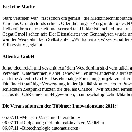
Fast eine Marke
Stark vertreten war– fast schon ortsgemäß– die Medizintechnikbranch
Euro aus Gründerfonds erhielt. Oder die jüngste Ausgründung des NM
Heilverfahren entwickelt und vermarktet. Unklar ist noch, ob man rei
Cegat GmbH schon mit. Der Dienstleister von Genanalysen wurde unl
war der Weg dahin kein Selbstläufer. „Wir hatten als Wissenschaftler
Erfolgsstory geglaubt.
Attentra GmbH
Jung, ideenreich und gestählt. Auf dem Weg dorthin sind vermutlich 
Personen- Unternehmen Planet Renew will er unter anderem alternative
auch die Attentra GmbH. Das ehemalige Forschungsprojekt von drei Tü
Die findet tragfähige Verwendung in der Qualitätskontrolle oder Pr
schlechten Zeitpunkt nutzten die drei als Chance. „Wir mussten lerne
ist aus der GbR eine GmbH geworden, man beschäftigt zehn Mitarbeite
Die Veranstaltungen der Tübinger Innovationstage 2011:
05.07.11 »Mensch-Maschine-Interaktion«
06.07.11 »Bildgebung und minimal-invasive Medizin«
06.07.11 »Biotechnologie automatisieren«