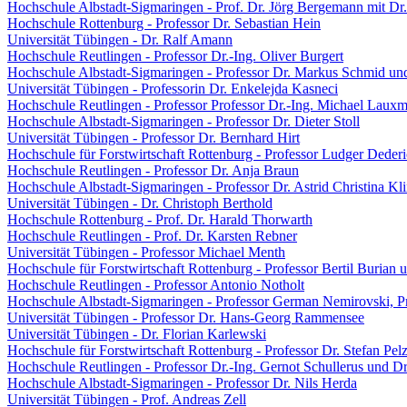
Hochschule Albstadt-Sigmaringen - Prof. Dr. Jörg Bergemann mit Dr.
Hochschule Rottenburg - Professor Dr. Sebastian Hein
Universität Tübingen - Dr. Ralf Amann
Hochschule Reutlingen - Professor Dr.-Ing. Oliver Burgert
Hochschule Albstadt-Sigmaringen - Professor Dr. Markus Schmid un
Universität Tübingen - Professorin Dr. Enkelejda Kasneci
Hochschule Reutlingen - Professor Professor Dr.-Ing. Michael Laux
Hochschule Albstadt-Sigmaringen - Professor Dr. Dieter Stoll
Universität Tübingen - Professor Dr. Bernhard Hirt
Hochschule für Forstwirtschaft Rottenburg - Professor Ludger Deder
Hochschule Reutlingen - Professor Dr. Anja Braun
Hochschule Albstadt-Sigmaringen - Professor Dr. Astrid Christina Kl
Universität Tübingen - Dr. Christoph Berthold
Hochschule Rottenburg - Prof. Dr. Harald Thorwarth
Hochschule Reutlingen - Prof. Dr. Karsten Rebner
Universität Tübingen - Professor Michael Menth
Hochschule für Forstwirtschaft Rottenburg - Professor Bertil Burian
Hochschule Reutlingen - Professor Antonio Notholt
Hochschule Albstadt-Sigmaringen - Professor German Nemirovski, P
Universität Tübingen - Professor Dr. Hans-Georg Rammensee
Universität Tübingen - Dr. Florian Karlewski
Hochschule für Forstwirtschaft Rottenburg - Professor Dr. Stefan Pel
Hochschule Reutlingen - Professor Dr.-Ing. Gernot Schullerus und Dr
Hochschule Albstadt-Sigmaringen - Professor Dr. Nils Herda
Universität Tübingen - Prof. Andreas Zell