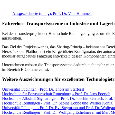
Ausgezeichnete (mittig): Prof. Dr. Vera Hummel.
Fahrerlose Transportsysteme in Industrie und Lagerlo
Bei dem Transferprojekt der Hochschule Reutlingen ging es um die En
auszuleihen.
Das Ziel des Projekts war es, das Sharing-Prinzip – bekannt aus Bere
Herzstück der Plattform ist ein KI-gestützter Konfigurator, der autom
modular aufgebautes Fahrzeug entwickelt, dessen Komponenten einf
Unternehmen müssen die Transportsysteme dadurch nicht mehr teuer ka
im Bereich E-Commerce, ist.
Weitere Auszeichnungen für exzellenten Technologietr
Universität Tübingen - Prof. Dr. Thorsten Stafforst
Hochschule für Forstwirtschaft Rottenburg - Prof. Dr. Jens Poetsch
Hochschule Albstadt-Sigmaringen - Prof. Dr. Joachim Gerlach, Prof.
Hochschule Reutlingen - Prof. Dr. Sabine Löbbe und Werner König
Universität Tübingen - Prof. Dr. Evi Stegmann und Prof. Dr. Wolfga
Hochschule Reutlingen - Prof. Dr. Wolfgang Echelmeyer mit Mert 