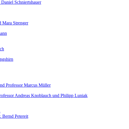
 Daniel Schniertshauer
d Mara Strenger
mann
ich
ingshirn
 und Professor Marcus Müller
rofessor Andreas Knoblauch und Philipp Luniak
z
. Bernd Petereit