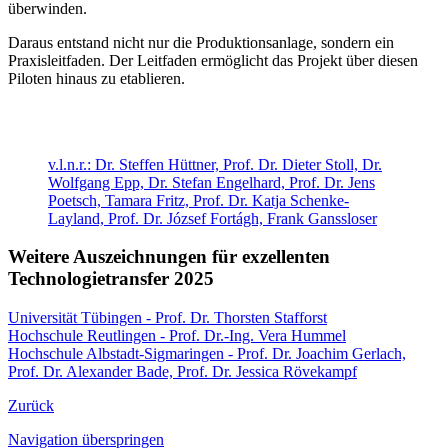
überwinden.
Daraus entstand nicht nur die Produktionsanlage, sondern ein
Praxisleitfaden. Der Leitfaden ermöglicht das Projekt über diesen
Piloten hinaus zu etablieren.
v.l.n.r.: Dr. Steffen Hüttner, Prof. Dr. Dieter Stoll, Dr.
Wolfgang Epp, Dr. Stefan Engelhard, Prof. Dr. Jens
Poetsch, Tamara Fritz, Prof. Dr. Katja Schenke-
Layland, Prof. Dr. József Fortágh, Frank Ganssloser
Weitere Auszeichnungen für exzellenten
Technologietransfer 2025
Universität Tübingen - Prof. Dr. Thorsten Stafforst
Hochschule Reutlingen - Prof. Dr.-Ing. Vera Hummel
Hochschule Albstadt-Sigmaringen - Prof. Dr. Joachim Gerlach,
Prof. Dr. Alexander Bade, Prof. Dr. Jessica Rövekampf
Zurück
Navigation überspringen