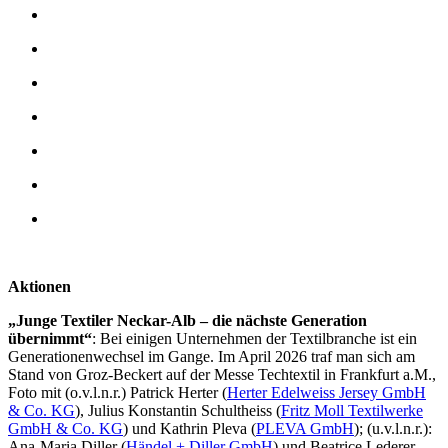
Aktionen
„Junge Textiler Neckar-Alb – die nächste Generation
übernimmt“
: Bei einigen Unternehmen der Textilbranche ist ein
Generationenwechsel im Gange. Im April 2026 traf man sich am
Stand von Groz-Beckert auf der Messe Techtextil in Frankfurt a.M.,
Foto mit (o.v.l.n.r.)
Patrick Herter
(
Herter Edelweiss Jersey GmbH
& Co. KG
),
Julius Konstantin Schultheiss (
Fritz Moll Textilwerke
GmbH & Co. KG
) und Kathrin Pleva (
PLEVA GmbH
); (u.v.l.n.r.):
Ana-Maria Diller (
Händel + Diller GmbH
) und Beatrice Lederer