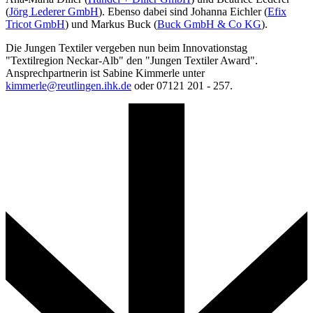
(
Jörg Lederer GmbH
). Ebenso dabei sind Johanna Eichler (
Efix
Tricot GmbH
) und Markus Buck (
Buck GmbH & Co KG
).
Die Jungen Textiler vergeben nun beim Innovationstag
"Textilregion Neckar-Alb" den "Jungen Textiler Award".
Ansprechpartnerin ist Sabine Kimmerle unter
kimmerle@reutlingen.ihk.de
oder 07121 201 - 257.