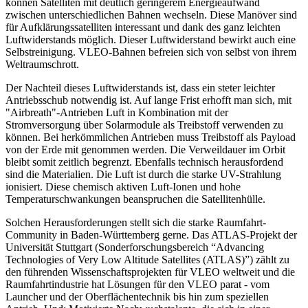
können Satelliten mit deutlich geringerem Energieaufwand
zwischen unterschiedlichen Bahnen wechseln. Diese Manöver sind
für Aufklärungssatelliten interessant und dank des ganz leichten
Luftwiderstands möglich. Dieser Luftwiderstand bewirkt auch eine
Selbstreinigung. VLEO-Bahnen befreien sich von selbst von ihrem
Weltraumschrott.
Der Nachteil dieses Luftwiderstands ist, dass ein steter leichter
Antriebsschub notwendig ist. Auf lange Frist erhofft man sich, mit
"Airbreath"-Antrieben Luft in Kombination mit der
Stromversorgung über Solarmodule als Treibstoff verwenden zu
können. Bei herkömmlichen Antrieben muss Treibstoff als Payload
von der Erde mit genommen werden. Die Verweildauer im Orbit
bleibt somit zeitlich begrenzt. Ebenfalls technisch herausfordend
sind die Materialien. Die Luft ist durch die starke UV-Strahlung
ionisiert. Diese chemisch aktiven Luft-Ionen und hohe
Temperaturschwankungen beanspruchen die Satellitenhülle.
Solchen Herausforderungen stellt sich die starke Raumfahrt-
Community in Baden-Württemberg gerne. Das ATLAS-Projekt der
Universität Stuttgart (Sonderforschungsbereich “Advancing
Technologies of Very Low Altitude Satellites (ATLAS)”) zählt zu
den führenden Wissenschaftsprojekten für VLEO weltweit und die
Raumfahrtindustrie hat Lösungen für den VLEO parat - vom
Launcher und der Oberflächentechnik bis hin zum speziellen