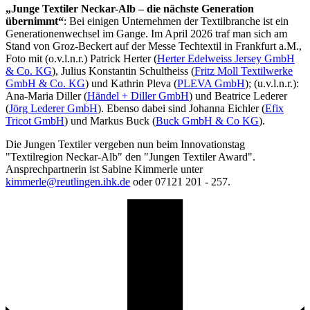
„Junge Textiler Neckar-Alb – die nächste Generation
übernimmt“
: Bei einigen Unternehmen der Textilbranche ist ein
Generationenwechsel im Gange. Im April 2026 traf man sich am
Stand von Groz-Beckert auf der Messe Techtextil in Frankfurt a.M.,
Foto mit (o.v.l.n.r.)
Patrick Herter
(
Herter Edelweiss Jersey GmbH
& Co. KG
),
Julius Konstantin Schultheiss (
Fritz Moll Textilwerke
GmbH & Co. KG
) und Kathrin Pleva (
PLEVA GmbH
); (u.v.l.n.r.):
Ana-Maria Diller (
Händel + Diller GmbH
) und Beatrice Lederer
(
Jörg Lederer GmbH
). Ebenso dabei sind Johanna Eichler (
Efix
Tricot GmbH
) und Markus Buck (
Buck GmbH & Co KG
).
Die Jungen Textiler vergeben nun beim Innovationstag
"Textilregion Neckar-Alb" den "Jungen Textiler Award".
Ansprechpartnerin ist Sabine Kimmerle unter
kimmerle@reutlingen.ihk.de
oder 07121 201 - 257.