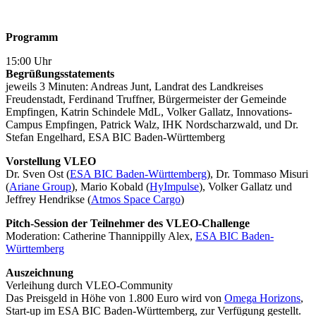
Programm
15:00 Uhr
Begrüßungsstatements
jeweils 3 Minuten: Andreas Junt, Landrat des Landkreises
Freudenstadt, Ferdinand Truffner, Bürgermeister der Gemeinde
Empfingen, Katrin Schindele MdL, Volker Gallatz, Innovations-
Campus Empfingen, Patrick Walz, IHK Nordscharzwald, und Dr.
Stefan Engelhard, ESA BIC Baden-Württemberg
Vorstellung VLEO
Dr. Sven Ost (
ESA BIC Baden-Württemberg
), Dr. Tommaso Misuri
(
Ariane Group
), Mario Kobald (
HyImpulse
), Volker Gallatz und
Jeffrey Hendrikse (
Atmos Space Cargo
)
Pitch-Session der Teilnehmer des VLEO-Challenge
Moderation: Catherine Thannippilly Alex,
ESA BIC Baden-
Württemberg
Auszeichnung
Verleihung durch VLEO-Community
Das Preisgeld in Höhe von 1.800 Euro wird von
Omega Horizons
,
Start-up im ESA BIC Baden-Württemberg, zur Verfügung gestellt.